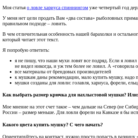
Моя статья
о ловле хариуса спиннингом
уже четвертый год дер
У меня нет цели продать Вам «два состава» рыболовных примано
правильном подходе – ловить.
В чем отличительная особенность нашей барахолки и остально
который читает этот текст.
Я попробую ответить:
я не пишу, что наши мухи ловят все подряд. Если я лови
не видел никогда, и уж тем более не ловил. А «говорила 
все материалы от брендовых производителей
к мушкам даны рекомендации, мало купить мушку, надо п
мушки созданы для ловли: голавля, хариуса, форели, ельц
Как выбрать размер крючка для нахлыстовой мушки? Или:
Мое мнение на этот счет такое – чем дальше на Север (не Сиби
России – размер меньше. Для ловли форели на Кавказе я бы исп
Какого цвета купить мушку? С чего начать?
Ориентируйтесь на контраст, нужно просто попасть в разницу «