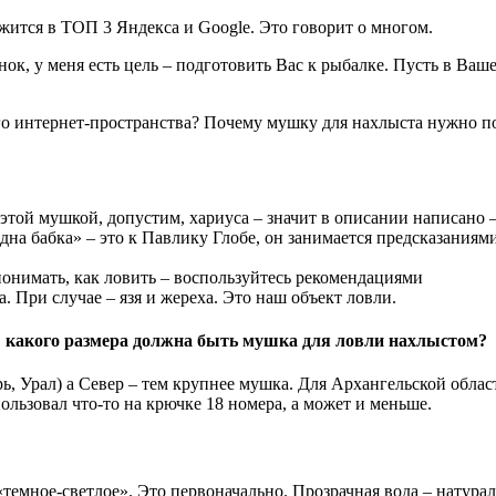
жится в ТОП 3 Яндекса и Google. Это говорит о многом.
к, у меня есть цель – подготовить Вас к рыбалке. Пусть в Ваше
го интернет-пространства? Почему мушку для нахлыста нужно пок
л этой мушкой, допустим, хариуса – значит в описании написано 
одна бабка» – это к Павлику Глобе, он занимается предсказаниями
онимать, как ловить – воспользуйтесь рекомендациями
а. При случае – язя и жереха. Это наш объект ловли.
 какого размера должна быть мушка для ловли нахлыстом?
рь, Урал) а Север – тем крупнее мушка. Для Архангельской облас
ользовал что-то на крючке 18 номера, а может и меньше.
темное-светлое». Это первоначально. Прозрачная вода – натурал