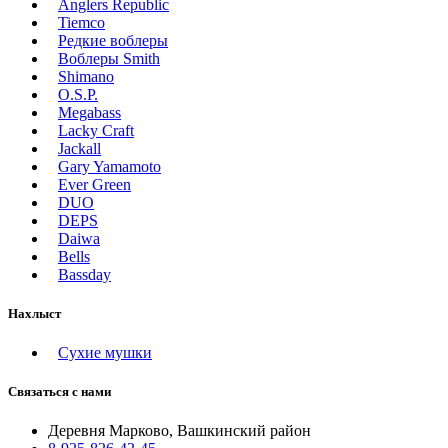
Anglers Republic
Tiemco
Редкие воблеры
Воблеры Smith
Shimano
O.S.P.
Megabass
Lacky Craft
Jackall
Gary Yamamoto
Ever Green
DUO
DEPS
Daiwa
Bells
Bassday
Нахлыст
Сухие мушки
Связаться с нами
Деревня Марково, Вашкинский район