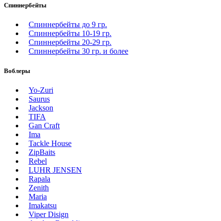
Спиннербейты
Спиннербейты до 9 гр.
Спиннербейты 10-19 гр.
Спиннербейты 20-29 гр.
Спиннербeйты 30 гр. и более
Воблеры
Yo-Zuri
Saurus
Jackson
TIFA
Gan Craft
Ima
Tackle House
ZipBaits
Rebel
LUHR JENSEN
Rapala
Zenith
Maria
Imakatsu
Viper Disign