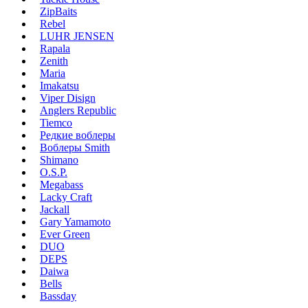
ZipBaits
Rebel
LUHR JENSEN
Rapala
Zenith
Maria
Imakatsu
Viper Disign
Anglers Republic
Tiemco
Редкие воблеры
Воблеры Smith
Shimano
O.S.P.
Megabass
Lacky Craft
Jackall
Gary Yamamoto
Ever Green
DUO
DEPS
Daiwa
Bells
Bassday