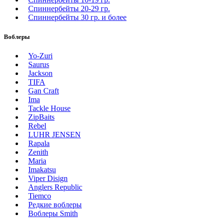
Спиннербейты 20-29 гр.
Спиннербeйты 30 гр. и более
Воблеры
Yo-Zuri
Saurus
Jackson
TIFA
Gan Craft
Ima
Tackle House
ZipBaits
Rebel
LUHR JENSEN
Rapala
Zenith
Maria
Imakatsu
Viper Disign
Anglers Republic
Tiemco
Редкие воблеры
Воблеры Smith