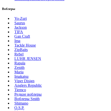
Воблеры
Yo-Zuri
Saurus
Jackson
TIFA
Gan Craft
Ima
Tackle House
ZipBaits
Rebel
LUHR JENSEN
Rapala
Zenith
Maria
Imakatsu
Viper Disign
Anglers Republic
Tiemco
Редкие воблеры
Воблеры Smith
Shimano
O.S.P.