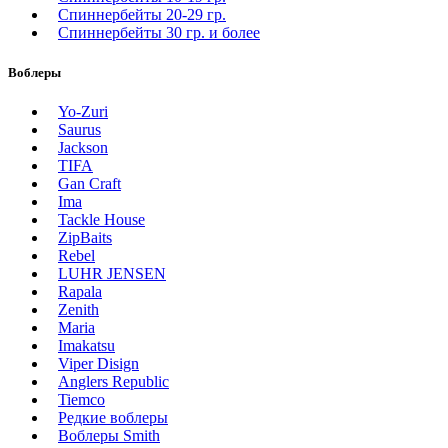
Спиннербейты 20-29 гр.
Спиннербeйты 30 гр. и более
Воблеры
Yo-Zuri
Saurus
Jackson
TIFA
Gan Craft
Ima
Tackle House
ZipBaits
Rebel
LUHR JENSEN
Rapala
Zenith
Maria
Imakatsu
Viper Disign
Anglers Republic
Tiemco
Редкие воблеры
Воблеры Smith