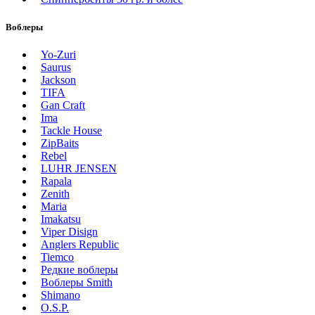
Воблеры
Yo-Zuri
Saurus
Jackson
TIFA
Gan Craft
Ima
Tackle House
ZipBaits
Rebel
LUHR JENSEN
Rapala
Zenith
Maria
Imakatsu
Viper Disign
Anglers Republic
Tiemco
Редкие воблеры
Воблеры Smith
Shimano
O.S.P.