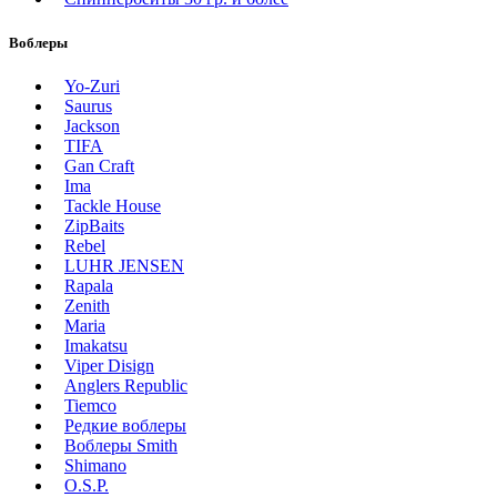
Воблеры
Yo-Zuri
Saurus
Jackson
TIFA
Gan Craft
Ima
Tackle House
ZipBaits
Rebel
LUHR JENSEN
Rapala
Zenith
Maria
Imakatsu
Viper Disign
Anglers Republic
Tiemco
Редкие воблеры
Воблеры Smith
Shimano
O.S.P.