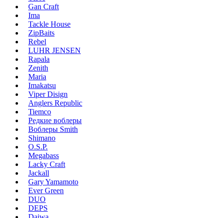
Gan Craft
Ima
Tackle House
ZipBaits
Rebel
LUHR JENSEN
Rapala
Zenith
Maria
Imakatsu
Viper Disign
Anglers Republic
Tiemco
Редкие воблеры
Воблеры Smith
Shimano
O.S.P.
Megabass
Lacky Craft
Jackall
Gary Yamamoto
Ever Green
DUO
DEPS
Daiwa