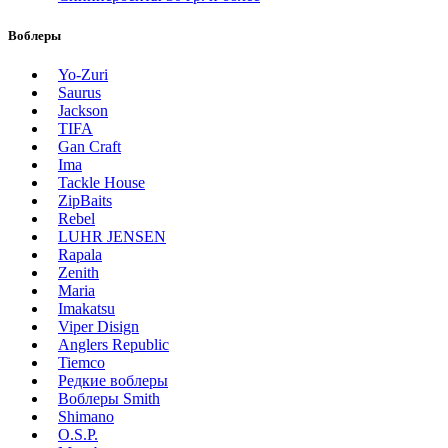
Воблеры
Yo-Zuri
Saurus
Jackson
TIFA
Gan Craft
Ima
Tackle House
ZipBaits
Rebel
LUHR JENSEN
Rapala
Zenith
Maria
Imakatsu
Viper Disign
Anglers Republic
Tiemco
Редкие воблеры
Воблеры Smith
Shimano
O.S.P.