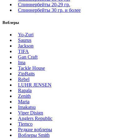
Спиннербейты 20-29 гр.
Спиннербeйты 30 гр. и более
Воблеры
Yo-Zuri
Saurus
Jackson
TIFA
Gan Craft
Ima
Tackle House
ZipBaits
Rebel
LUHR JENSEN
Rapala
Zenith
Maria
Imakatsu
Viper Disign
Anglers Republic
Tiemco
Редкие воблеры
Воблеры Smith