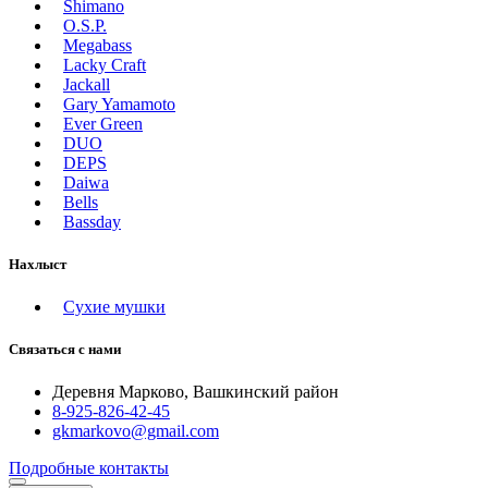
Shimano
O.S.P.
Megabass
Lacky Craft
Jackall
Gary Yamamoto
Ever Green
DUO
DEPS
Daiwa
Bells
Bassday
Нахлыст
Сухие мушки
Связаться с нами
Деревня Марково, Вашкинский район
8-925-826-42-45
gkmarkovo@gmail.com
Подробные контакты