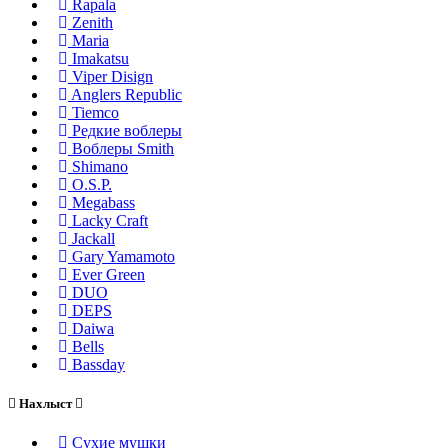
Rapala
Zenith
Maria
Imakatsu
Viper Disign
Anglers Republic
Tiemco
Редкие воблеры
Воблеры Smith
Shimano
O.S.P.
Megabass
Lacky Craft
Jackall
Gary Yamamoto
Ever Green
DUO
DEPS
Daiwa
Bells
Bassday
Нахлыст
Сухие мушки