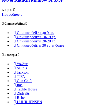
A-Net Kikuchi Minnow SFX-5F
600,00
₽
Подробнее
Спиннербейты
Спиннербейты до 9 гр.
Спиннербейты 10-19 гр.
Спиннербейты 20-29 гр.
Спиннербeйты 30 гр. и более
Воблеры
Yo-Zuri
Saurus
Jackson
TIFA
Gan Craft
Ima
Tackle House
ZipBaits
Rebel
LUHR JENSEN