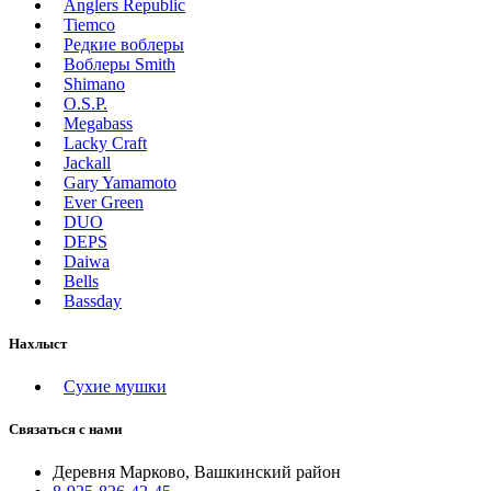
Anglers Republic
Tiemco
Редкие воблеры
Воблеры Smith
Shimano
O.S.P.
Megabass
Lacky Craft
Jackall
Gary Yamamoto
Ever Green
DUO
DEPS
Daiwa
Bells
Bassday
Нахлыст
Сухие мушки
Связаться с нами
Деревня Марково, Вашкинский район