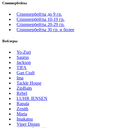
Спиннербейты
Спиннербейты до 9 гр.
Спиннербейты 10-19 гр.
Спиннербейты 20-29 гр.
Спиннербeйты 30 гр. и более
Воблеры
Yo-Zuri
Saurus
Jackson
TIFA
Gan Craft
Ima
Tackle House
ZipBaits
Rebel
LUHR JENSEN
Rapala
Zenith
Maria
Imakatsu
Viper Disign