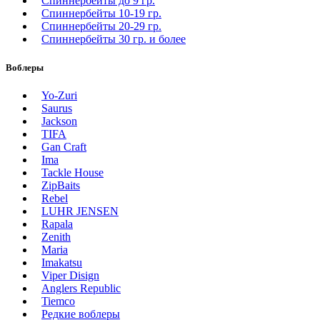
Спиннербейты до 9 гр.
Спиннербейты 10-19 гр.
Спиннербейты 20-29 гр.
Спиннербeйты 30 гр. и более
Воблеры
Yo-Zuri
Saurus
Jackson
TIFA
Gan Craft
Ima
Tackle House
ZipBaits
Rebel
LUHR JENSEN
Rapala
Zenith
Maria
Imakatsu
Viper Disign
Anglers Republic
Tiemco
Редкие воблеры