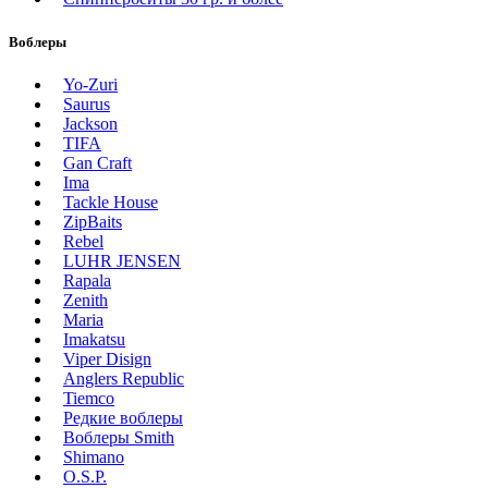
Воблеры
Yo-Zuri
Saurus
Jackson
TIFA
Gan Craft
Ima
Tackle House
ZipBaits
Rebel
LUHR JENSEN
Rapala
Zenith
Maria
Imakatsu
Viper Disign
Anglers Republic
Tiemco
Редкие воблеры
Воблеры Smith
Shimano
O.S.P.