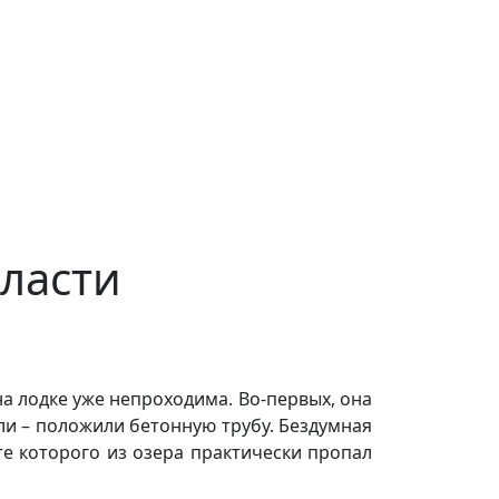
бласти
на лодке уже непроходима. Во-первых, она
али – положили бетонную трубу. Бездумная
те которого из озера практически пропал