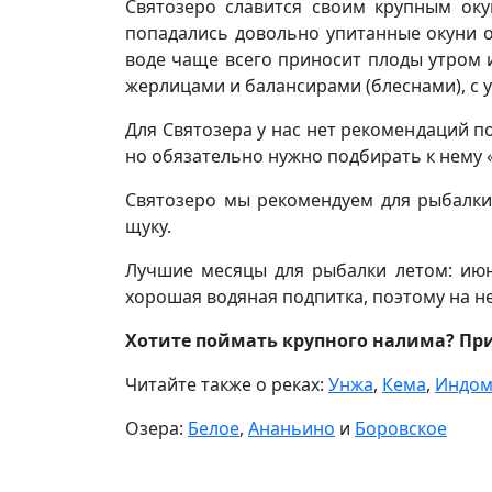
Святозеро славится своим крупным ок
попадались довольно упитанные окуни от
воде чаще всего приносит плоды утром 
жерлицами и балансирами (блеснами), с у
Для Святозера у нас нет рекомендаций п
но обязательно нужно подбирать к нему 
Святозеро мы рекомендуем для рыбалки 
щуку.
Лучшие месяцы для рыбалки летом: июнь
хорошая водяная подпитка, поэтому на н
Хотите поймать крупного налима? Пр
Читайте также о реках:
Унжа
,
Кема
,
Индом
Озера:
Белое
,
Ананьино
и
Боровское