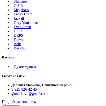
Shimano
O.S.P.
Megabass
Lacky Craft
Jackall
Gary Yamamoto
Ever Green
DUO
DEPS
Daiwa
Bells
Bassday
Нахлыст
Сухие мушки
Связаться с нами
Деревня Марково, Вашкинский район
8-925-826-42-45
gkmarkovo@gmail.com
Подробные контакты