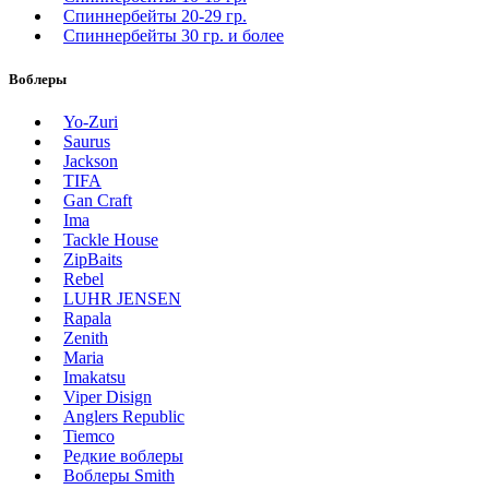
Спиннербейты 20-29 гр.
Спиннербeйты 30 гр. и более
Воблеры
Yo-Zuri
Saurus
Jackson
TIFA
Gan Craft
Ima
Tackle House
ZipBaits
Rebel
LUHR JENSEN
Rapala
Zenith
Maria
Imakatsu
Viper Disign
Anglers Republic
Tiemco
Редкие воблеры
Воблеры Smith