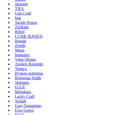
Jackson
TIFA
Gan Craft
Ima
Tackle House
ZipBaits
Rebel
LUHR JENSEN
Rapala
Zenith
Maria
Imakatsu
Viper Disign
Anglers Republic
Tiemco
Редкие воблеры
Воблеры Smith
Shimano
O.S.P.
Megabass
Lacky Craft
Jackall
Gary Yamamoto
Ever Green
DUO