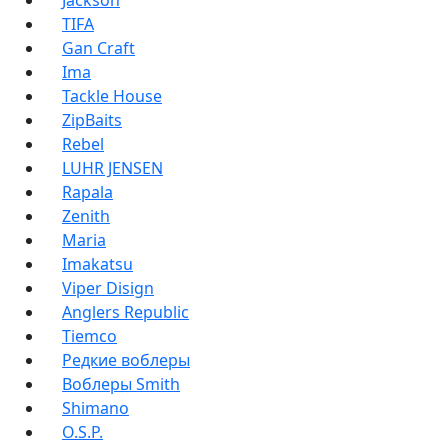
Jackson
TIFA
Gan Craft
Ima
Tackle House
ZipBaits
Rebel
LUHR JENSEN
Rapala
Zenith
Maria
Imakatsu
Viper Disign
Anglers Republic
Tiemco
Редкие воблеры
Воблеры Smith
Shimano
O.S.P.