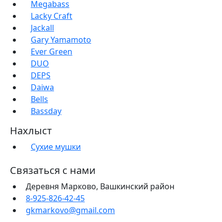
Megabass
Lacky Craft
Jackall
Gary Yamamoto
Ever Green
DUO
DEPS
Daiwa
Bells
Bassday
Нахлыст
Сухие мушки
Связаться с нами
Деревня Марково, Вашкинский район
8-925-826-42-45
gkmarkovo@gmail.com